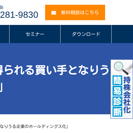
談
281-9830
無料相談はこちら
セミナー
ダウンロード
得られる買い手となりう
」
なりうる企業のホールディングス化」