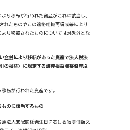
により移転が行われた資産がこれに該当し、
転されたものやこの適格組織再編成等により
により移転されたものについては対象外とな
い
合併
により移転があった資産で法人税法
引の損益）に規定する譲渡損益調整資産以
る移転が行われた資産です。
るものに該当するもの
関連法人支配関係発生日における帳簿価額又