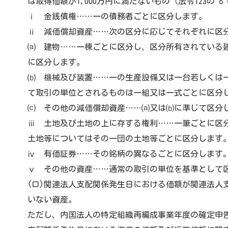
は取得価額が1,000万円に満たないもの（法令123の 8
ⅰ 金銭債権……一の債務者ごとに区分します。
ⅱ 減価償却資産……次の区分に応じてそれぞれに区
⒜ 建物……一棟ごとに区分し、区分所有されている
に区分します。
⒝ 機械及び装置……一の生産設備又は一台若しくは
て取引の単位とされるものは一組又は一式ごとに区分
⒞ その他の減価償却資産……⒜又は⒝に準じて区分
ⅲ 土地及び土地の上に存する権利……一筆ごとに区
土地等についてはその一団の土地等ごとに区分します
ⅳ 有価証券……その銘柄の異なるごとに区分します
ⅴ その他の資産……通常の取引の単位を基準として
(ロ)関連法人支配関係発生日における価額が関連法人
いない資産。
ただし、内国法人の特定組織再編成事業年度の確定申