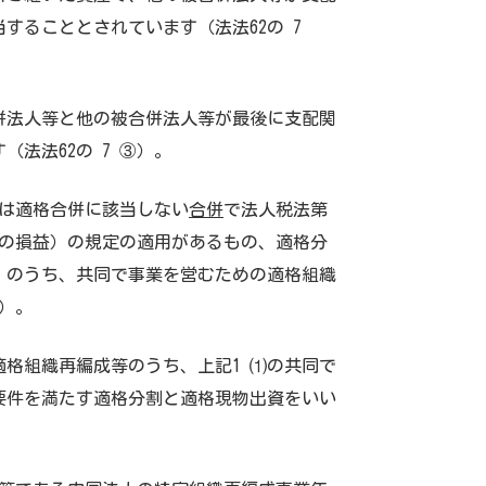
することとされています（法法62の 7
併法人等と他の被合併法人等が最後に支配関
法法62の 7 ③）。
は適格合併に該当しない
合併
で法人税法第
の損益）の規定の適用があるもの、適格分
）のうち、共同で事業を営むための適格組織
①）。
格組織再編成等のうち、上記1 ⑴の共同で
要件を満たす適格分割と適格現物出資をいい