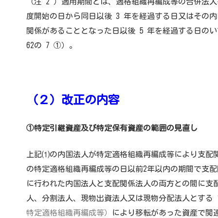
（注 2 ）適用期間とは、適格組織再編成等の合併法
度開始の日から同日以後 3 年を経過する日又はその
関係があることとなった日以後 5 年を経過する日の
62の 7 ①）。
（２）改正の内容
①特定引継資産及び特定保有資産の範囲の見直し
上記⑴の内国法人が特定適格組織再編成等により支配
の特定適格組織再編成等の日以前2年以内の期間で支
に行われた内国法人と支配関係法人の両方との間に支
人、分割法人、現物出資法人又は現物分配法人とする 1
特定適格組織再編成等）
により移転があった資産で関