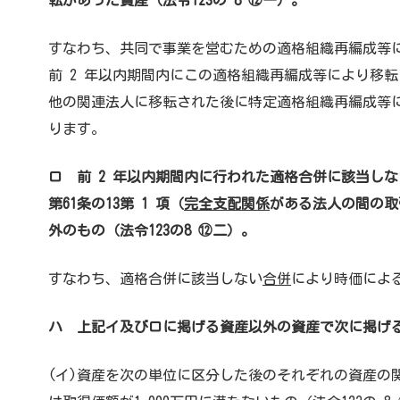
転があった資産（法令123の 8 ⑫一）。
すなわち、共同で事業を営むための適格組織再編成等
前 2 年以内期間内にこの適格組織再編成等により移
他の関連法人に移転された後に特定適格組織再編成等
ります。
ロ 前 2 年以内期間内に行われた適格合併に該当しな
第61条の13第 1 項（
完全支配関係
がある法人の間の取
外のもの（法令123の8 ⑫二）。
すなわち、適格合併に該当しない
合併
により時価によ
ハ 上記イ及びロに掲げる資産以外の資産で次に掲げ
(イ)資産を次の単位に区分した後のそれぞれの資産の