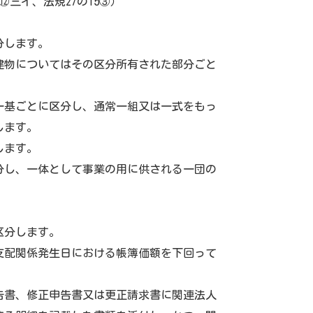
 ⑫三イ、法規27の15③）
分します。
建物についてはその区分所有された部分ごと
一基ごとに区分し、通常一組又は一式をもっ
します。
します。
分し、一体として事業の用に供される一団の
。
。
区分します。
支配関係発生日における帳簿価額を下回って
告書、修正申告書又は更正請求書に関連法人