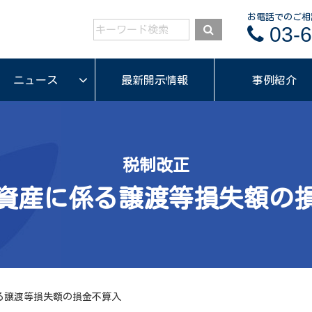
お電話でのご相
03-6
ニュース
最新開示情報
事例紹介
税制改正
資産に係る譲渡等損失額の
る譲渡等損失額の損金不算入