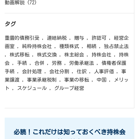
動画解説
(72)
タグ
重畳的債務引受
,
連結納税
,
贈与
,
許認可
,
経営企
画室
,
純粋持株会社
,
種類株式
,
相続
,
独占禁止法
,
株式移転
,
株式交換
,
株主総会
,
持株会社
,
持株
会
,
手続
,
合併
,
労務
,
労働承継法
,
債権者保護
手続
,
会計処理
,
会社分割
,
仕訳
,
人事評価
,
事
業譲渡
,
事業承継税制
,
事業の移転
,
中国
,
メリッ
ト
,
スケジュール
,
グループ経営
必読！これだけは知っておくべき持株会