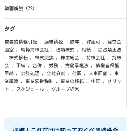
動画解説
(72)
タグ
重畳的債務引受
,
連結納税
,
贈与
,
許認可
,
経営企
画室
,
純粋持株会社
,
種類株式
,
相続
,
独占禁止法
,
株式移転
,
株式交換
,
株主総会
,
持株会社
,
持株
会
,
手続
,
合併
,
労務
,
労働承継法
,
債権者保護
手続
,
会計処理
,
会社分割
,
仕訳
,
人事評価
,
事
業譲渡
,
事業承継税制
,
事業の移転
,
中国
,
メリッ
ト
,
スケジュール
,
グループ経営
必読！これだけは知っておくべき持株会