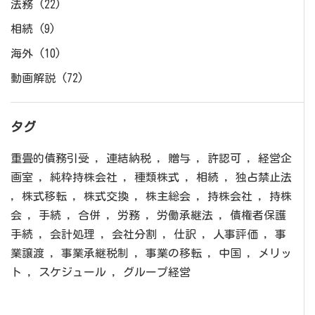
法務
(22)
相続
(9)
海外
(10)
動画解説
(72)
タグ
重畳的債務引受
,
連結納税
,
贈与
,
許認可
,
経営企
画室
,
純粋持株会社
,
種類株式
,
相続
,
独占禁止法
,
株式移転
,
株式交換
,
株主総会
,
持株会社
,
持株
会
,
手続
,
合併
,
労務
,
労働承継法
,
債権者保護
手続
,
会計処理
,
会社分割
,
仕訳
,
人事評価
,
事
業譲渡
,
事業承継税制
,
事業の移転
,
中国
,
メリッ
ト
,
スケジュール
,
グループ経営