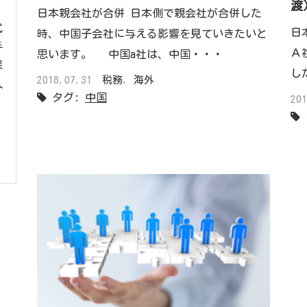
渡
日本親会社が合併 日本側で親会社が合併した
式
日
時、中国子会社に与える影響を見ていきたいと
手
Ａ
思います。 中国a社は、中国・・・
保
し
2018.07.31
税務
,
海外
人
タグ:
中国
20