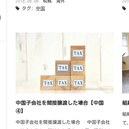
2018.08.06
税務
,
海外
20
タグ:
中国
場
中国子会社を間接譲渡した場合【中国
組
④】
組
中国子会社を間接譲渡した場合 中国子会社
て