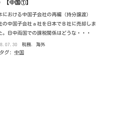
）【中国①】
本における中国子会社の再編（持分譲渡）
社の中国子会社ａ社を日本でＢ社に売却しま
た。日中両国での課税関係はどうな・・・
18.07.30
税務
,
海外
タグ:
中国