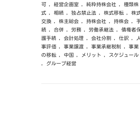
可
,
経営企画室
,
純粋持株会社
,
種類株
式
,
相続
,
独占禁止法
,
株式移転
,
株
交換
,
株主総会
,
持株会社
,
持株会
,
続
,
合併
,
労務
,
労働承継法
,
債権者
護手続
,
会計処理
,
会社分割
,
仕訳
,
事評価
,
事業譲渡
,
事業承継税制
,
事業
の移転
,
中国
,
メリット
,
スケジュール
,
グループ経営