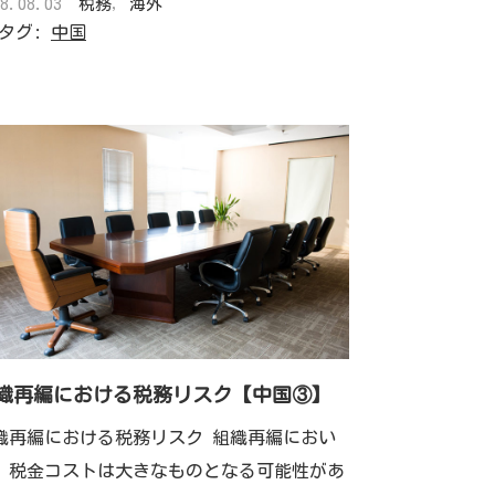
18.08.03
税務
,
海外
タグ:
中国
織再編における税務リスク【中国③】
織再編における税務リスク 組織再編におい
、税金コストは大きなものとなる可能性があ