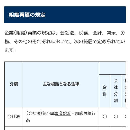
組織再編の規定
企業(組織)再編の規定は、会社法、税務、会計、開示、労
務、その他のそれぞれにおいて、次の範囲で定められてい
ます。
会
株
分類
主な根拠となる法律
合
社
式
併
分
交
割
換
(会社法)第14章
事業譲渡
・組織再編行
会社法
○
○
○
為