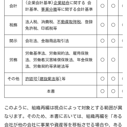
(企業会計基準)
企業結合
に関する 会
会計
○
○
○
計基準、
事業分離
等に関する会計基準
法人税、消費税、
不動産取得税
、登録
税務
○
○
○
免許税、印紙税等
開示
会社法、金融商品取引法
○
○
○
労働基準法、労働契約法、雇用保険
労務
法、労働者災害補償保険法、年金保険
○
○
–
法、労働契約等承継法等
その他
許認可(建設業法等)
等
○
○
○
本書
○
○
○
このように、組織再編は視点によって対象とする範囲が異
なります。そのため、本書においては、組織再編を「ある
会社が他の会社に事業や資産等を移転させる場合や、ある