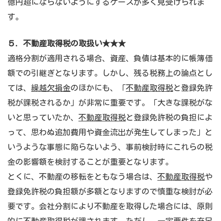
億円超にならないようにするケースが多く見受けられま
す。
５. 不動産取得税の取扱い
★★★
適格分割が適用される場合、資産、負債は基本的に帳簿価
額での引継ぎとなります。しかし、残る税務上の論点とし
ては、
繰越欠損金
のほかにも、「
不動産取得税
と登録免許
税が課税されるか」が非常に重要です。「大きな課税がな
いと思っていたか、
不動産取得税
と登録免許税の負担によ
って、思わぬ追加費用や資金流出が発生してしまった」と
いうような事態に陥らないよう、事前検討時にこれらの税
金の影響額を検討することが重要となります。
とくに、不動産の移転をともなう場合は、
不動産取得税
や
登録免許税の負担額が多額となりますので慎重な検討が必
要です。会社分割により不動産を取得した場合には、原則
的に
不動産取得税
が課されます。ただし、一定要件を充足