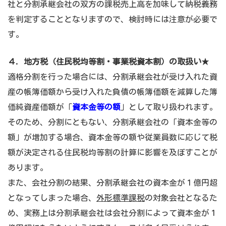
社と分割承継会社の双方の課税売上高を加味して納税義務
を判定することとなりますので、検討時には注意が必要で
す。
４. 地方税（
住民税均等割・事業税資本割）の取扱い
★
適格分割を行った場合には、分割承継会社が受け入れた資
産の帳簿価額から受け入れた負債の帳簿価額を減算した簿
価純資産価額が「
資本金等の額
」として取り扱われます。
そのため、分割にともない、分割承継会社の「資本金等の
額」が増加する場合、資本金等の額や従業員数に応じて税
額が決定される住民税均等割の計算に影響を及ぼすことが
あります。
また、会社分割の結果、分割承継会社の資本金が１億円超
となってしまった場合、
外形標準課税
の対象会社となるた
め、実務上は分割承継会社は会社分割によって資本金が１