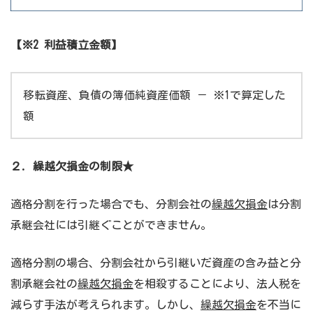
【※2 利益積立金額】
移転資産、負債の簿価純資産価額 － ※1で算定した
額
２. 繰越欠損金の制限★
適格分割を行った場合でも、分割会社の
繰越欠損金
は分割
承継会社には引継ぐことができません。
適格分割の場合、分割会社から引継いだ資産の含み益と分
割承継会社の
繰越欠損金
を相殺することにより、法人税を
減らす手法が考えられます。しかし、
繰越欠損金
を不当に