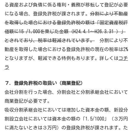
る資産および負債に係る権利・義務が移転して登記が必要
になる場合、登録免許税が課されます。
分割により不動産
を取得した場合における登録免許税の額は「固定資産税評
価額に15 /1,000を乗じた金額（H24.4.1〜H26.3.31 ）」
とされており、税率は軽減されています。
分割により不
動産を取得した場合における登録免許税の現在の税率は2%
となりますが、
軽減できる特例もあります。詳しくは
コチ
ラ
７. 登録免許税の取扱い（商業登記）
会社分割を行った場合、分割会社と分割承継会社において
商業登記が必要です。
吸収分割承継会社においては増加した資本金の額、新設分
割設立会社においては資本金の額の「1.5/1000」（３万円
に満たないときは３万円）の登録免許税が課されます。た